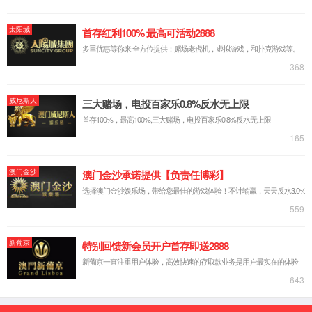
读书班上，韩海青传达学校近期树立和践行
正确政绩观学习教育工作要求，并带头对《树立
和践行正确政绩观学习教育正反面典型案例》进
行学习分析。随后，班子成员依次领学《习近平
总书记在浙江工作期间树立和践行正确政绩观的
理论与实践》系列案例并进行了研讨，大家都深
刻体悟到习近平总书记高瞻远瞩的战略眼光、实
事求是的科学态度、真抓实干的优良作风。韩海
青强调，要深入学习贯彻习近平总书记三个“认认
真真、扎扎实实”重要要求，运用好正反面典型案
例“两面镜子”，发挥好示范引领和警示作用，持