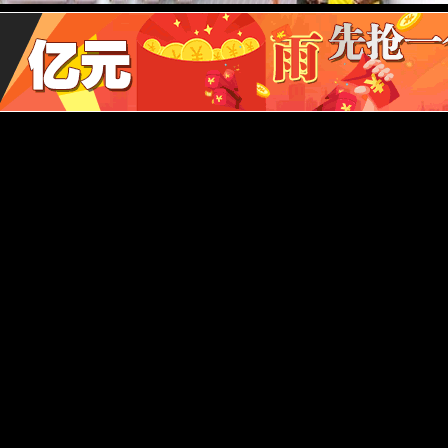
王超颖
王政
马明水
赵凯